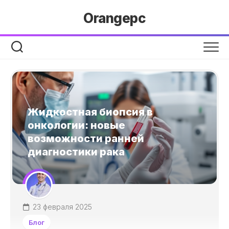
Перейти
Orangepc
к
содержанию
Жидкостная биопсия в
онкологии: новые
возможности ранней
диагностики рака
23 февраля 2025
Блог