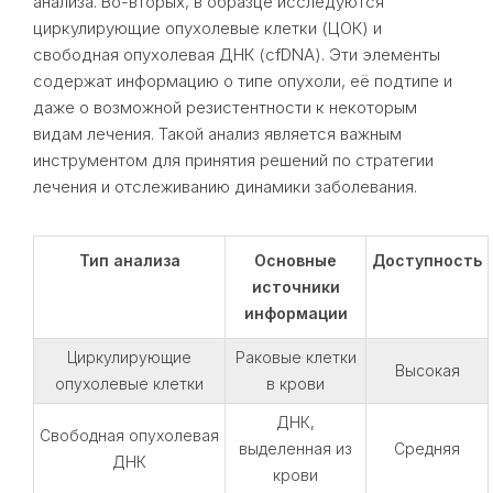
анализа. Во-вторых, в образце исследуются
циркулирующие опухолевые клетки (ЦОК) и
свободная опухолевая ДНК (cfDNA). Эти элементы
содержат информацию о типе опухоли, её подтипе и
даже о возможной резистентности к некоторым
видам лечения. Такой анализ является важным
инструментом для принятия решений по стратегии
лечения и отслеживанию динамики заболевания.
Тип анализа
Основные
Доступность
источники
информации
Циркулирующие
Раковые клетки
Высокая
опухолевые клетки
в крови
ДНК,
Свободная опухолевая
выделенная из
Средняя
ДНК
крови