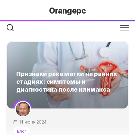
Перейти
Orangepc
к
содержанию
Признаки рака матки на ранних
стадиях: симптомы и
диагностика после климакса
14 июня 2024
Блог