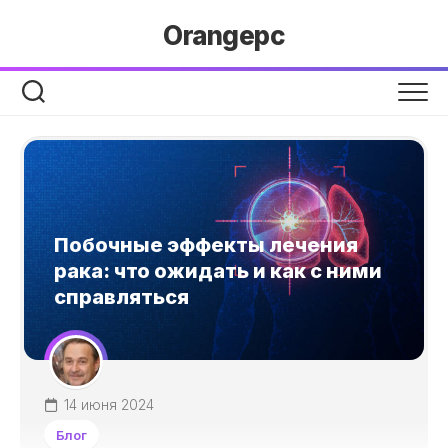
Перейти
Orangepc
к
содержанию
Побочные эффекты лечения
рака: что ожидать и как с ними
справляться
14 июня 2024
Блог