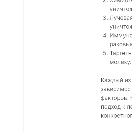
Химиоте
уничтож
Лучевая
уничто
Иммуно
раковы
Таргетн
молекул
Каждый из 
зависимост
факторов.
подход к л
конкретног