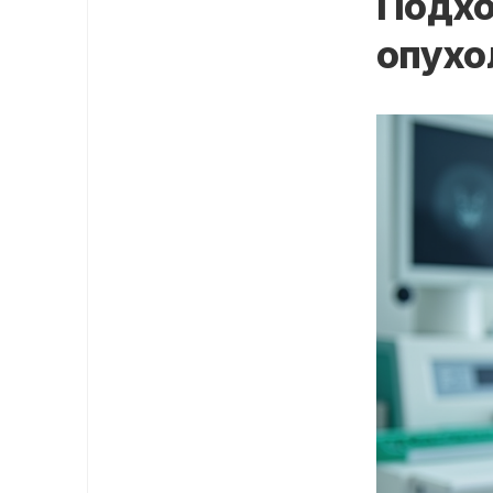
Подхо
опухо