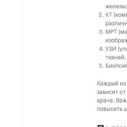
железы
КТ (ком
различн
МРТ (ма
изображ
УЗИ (ул
тканей;
Биопсия
Каждый из 
зависит от
врача. Важ
повысить 