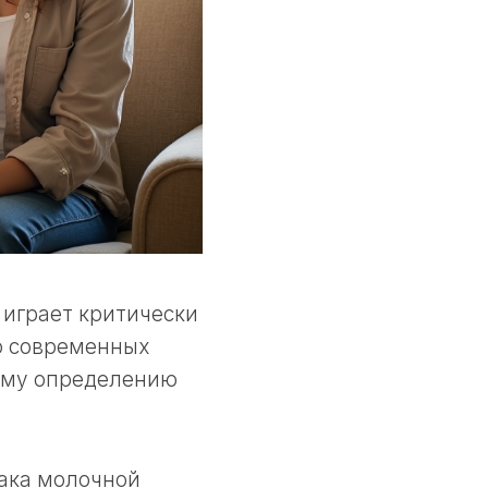
 играет критически
о современных
ному определению
рака молочной