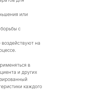
аратов для
еньшения или
борьбы с
е воздействуют на
оцессе.
применяться в
ациента и других
изированный
теристики каждого