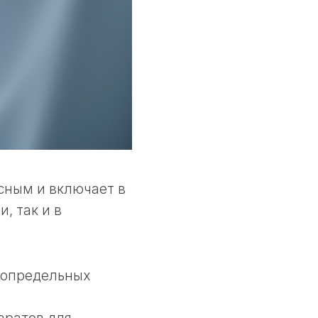
сным и включает в
, так и в
сопредельных