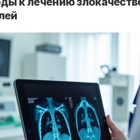
ды к лечению злокачест
лей