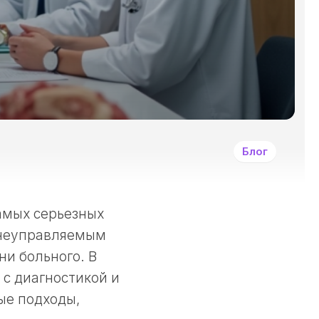
И
ДРУГИМИ
ЗЛОКАЧЕСТВЕННЫ
ОПУХОЛЯМИ?
СИМПТОМЫ
ЗАБОЛЕВАНИЯ
РАКОМ
И
ДРУГИМИ
Блог
ЗЛОКАЧЕСТВЕННЫ
НОВООБРАЗОВАНИ
КАК
ЛЕЧАТ
амых серьезных
РАКОВЫЕ
 неуправляемым
ЗАБОЛЕВАНИЯ?
ни больного. В
ПРИНЦИПЫ
ДЕОНТОЛОГИИ
 с диагностикой и
В
ые подходы,
ОНКОЛОГИИ