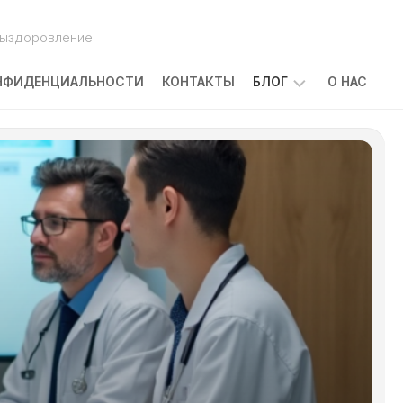
выздоровление
НФИДЕНЦИАЛЬНОСТИ
КОНТАКТЫ
БЛОГ
О НАС
ПОБОЧНЫЕ
ЭФФЕКТЫ
ЛЕЧЕНИЯ
РАКА:
ЧТО
ОЖИДАТЬ
И
КАК
С
НИМИ
СПРАВЛЯТЬСЯ
КАКОВЫ
ПРИЧИНЫ
ЗАБОЛЕВАНИЯ
РАКОМ