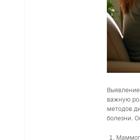
Выявление 
важную ро
методов д
болезни. О
Маммогр