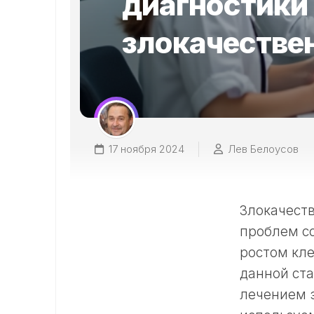
диагностики 
злокачестве
17 ноября 2024
Лев Белоусов
Злокачест
проблем с
ростом кле
данной ста
лечением э