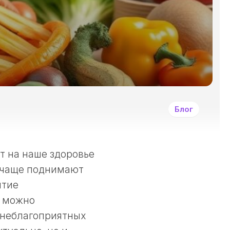
И
ДРУГИМИ
ЗЛОКАЧЕСТВЕННЫ
ОПУХОЛЯМИ?
СИМПТОМЫ
ЗАБОЛЕВАНИЯ
РАКОМ
И
ДРУГИМИ
Блог
ЗЛОКАЧЕСТВЕННЫ
НОВООБРАЗОВАНИ
КАК
ЛЕЧАТ
т на наше здоровье
РАКОВЫЕ
ё чаще поднимают
ЗАБОЛЕВАНИЯ?
итие
ПРИНЦИПЫ
ДЕОНТОЛОГИИ
а можно
В
 неблагоприятных
ОНКОЛОГИИ