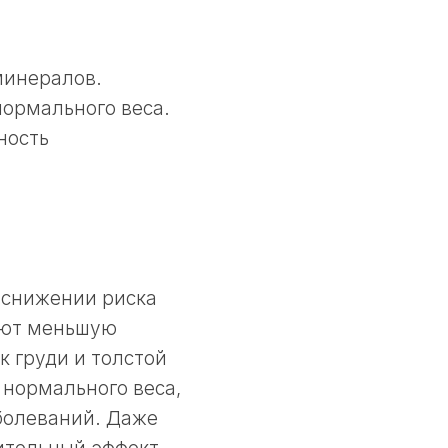
минералов.
ормального веса.
ность
в снижении риска
еют меньшую
к груди и толстой
нормального веса,
болеваний. Даже