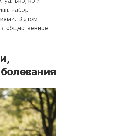
туально, но и
лишь набор
иями. В этом
яя общественное
и,
аболевания