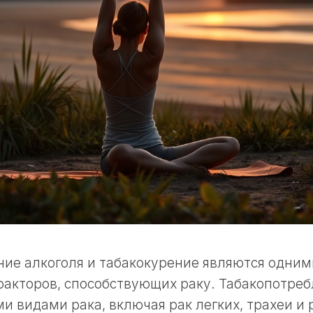
ие алкоголя и табакокурение являются одним
акторов, способствующих раку. Табакопотреб
и видами рака, включая рак легких, трахеи и р