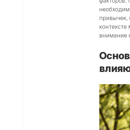
факторов. 
необходимо
привычек, 
контексте
внимание 
Основ
влияю