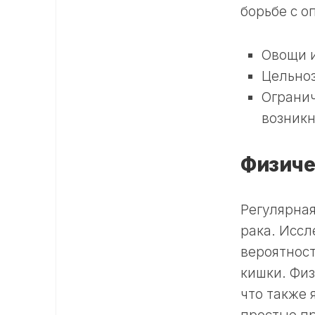
борьбе с о
Овощи и
Цельноз
Огранич
возникн
Физиче
Регулярная
рака. Исс
вероятност
кишки. Фи
что также