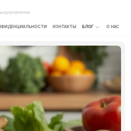
выздоровление
НФИДЕНЦИАЛЬНОСТИ
КОНТАКТЫ
БЛОГ
О НАС
ПОБОЧНЫЕ
ЭФФЕКТЫ
ЛЕЧЕНИЯ
РАКА:
ЧТО
ОЖИДАТЬ
И
КАК
С
НИМИ
СПРАВЛЯТЬСЯ
КАКОВЫ
ПРИЧИНЫ
ЗАБОЛЕВАНИЯ
РАКОМ