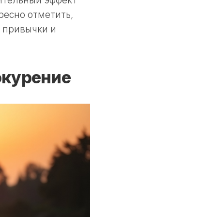
ительный эффект
ресно отметить,
 привычки и
окурение