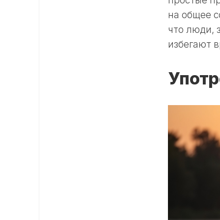
простые п
на общее с
что люди,
избегают 
Употр