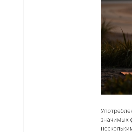
Употреблен
значимых ф
нескольким