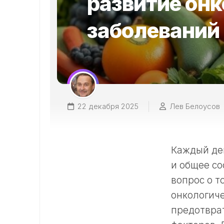
развитие он
заболеваний
22 декабря 2025
Лев Белоусов
Каждый ден
и общее со
вопрос о т
онкологиче
предотвра