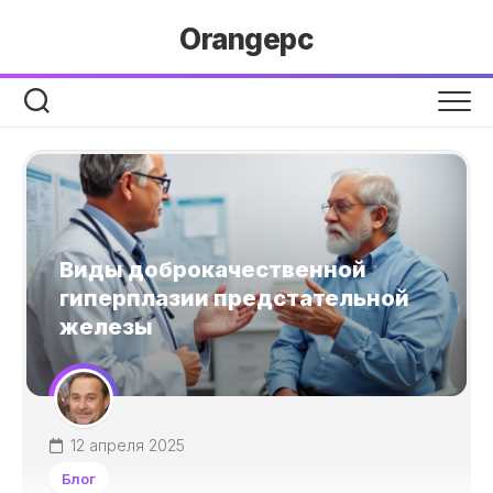
Перейти
Orangepc
к
содержанию
Виды доброкачественной
гиперплазии предстательной
железы
12 апреля 2025
Блог