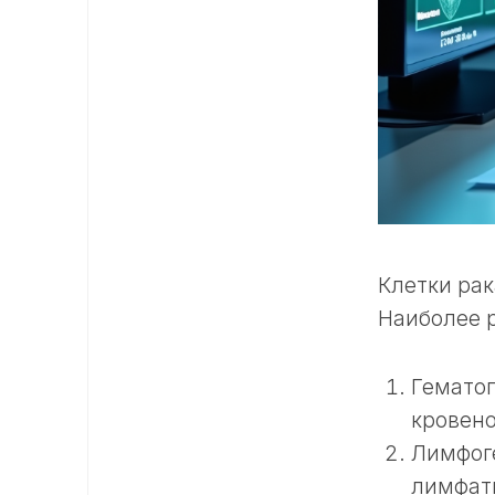
Клетки рак
Наиболее 
Гематог
кровено
Лимфоге
лимфат