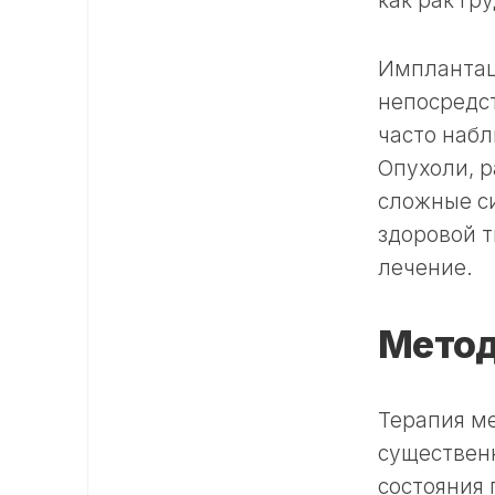
как рак гр
Имплантац
непосредст
часто наб
Опухоли, 
сложные си
здоровой т
лечение.
Метод
Терапия ме
существенн
состояния