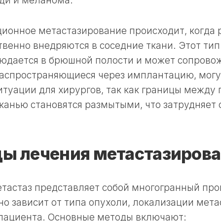
уди и меланома.
ионное метастазирование происходит, когда 
венно внедряются в соседние ткани. Этот ти
людается в брюшной полости и может сопрово
распространяющиеся через имплантацию, могу
туации для хирургов, так как границы между
канью становятся размытыми, что затрудняет
ы лечения метастазиров
тастаз представляет собой многогранный про
о зависит от типа опухоли, локализации мета
 пациента. Основные методы включают: