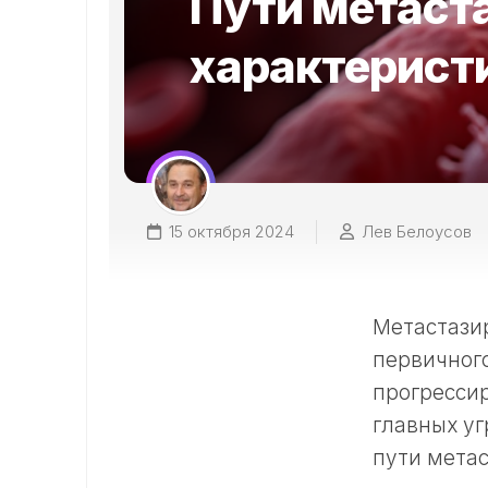
Пути метаст
характеристи
15 октября 2024
Лев Белоусов
Метастазир
первичного
прогрессир
главных уг
пути метас