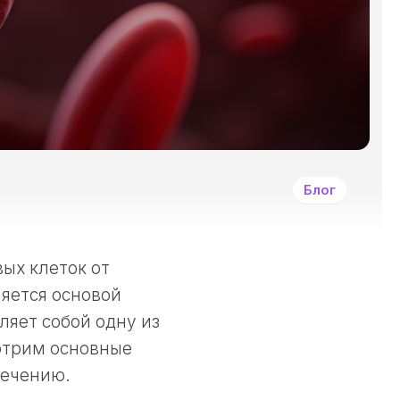
И
ДРУГИМИ
ЗЛОКАЧЕСТВЕННЫ
ОПУХОЛЯМИ?
СИМПТОМЫ
ЗАБОЛЕВАНИЯ
РАКОМ
И
ДРУГИМИ
Блог
ЗЛОКАЧЕСТВЕННЫ
НОВООБРАЗОВАНИ
КАК
ЛЕЧАТ
ых клеток от
РАКОВЫЕ
ляется основой
ЗАБОЛЕВАНИЯ?
ляет собой одну из
ПРИНЦИПЫ
ДЕОНТОЛОГИИ
мотрим основные
В
лечению.
ОНКОЛОГИИ