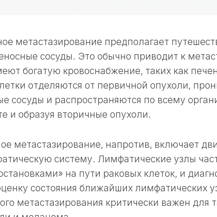
ное метастазирование предполагает путешест
еносные сосуды. Это обычно приводит к метас
еют богатую кровоснабжение, таких как печень
летки отделяются от первичной опухоли, прон
е сосуды и распространяются по всему органи
е и образуя вторичные опухоли.
ое метастазирование, напротив, включает дв
фатическую систему. Лимфатические узлы час
становками» на пути раковых клеток, и диагн
оценку состояния ближайших лимфатических у
го метастазирования критически важен для т