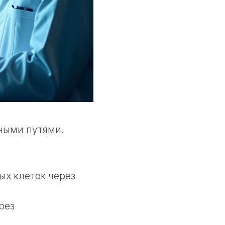
чными путями.
ых клеток через
рез