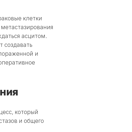
раковые клетки
п метастазирования
ждаться асцитом.
т создавать
 пораженной и
 оперативное
ания
цесс, который
стазов и общего