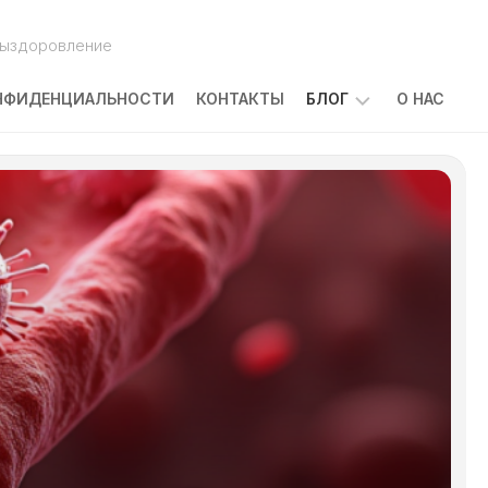
выздоровление
НФИДЕНЦИАЛЬНОСТИ
КОНТАКТЫ
БЛОГ
О НАС
ПОБОЧНЫЕ
ЭФФЕКТЫ
ЛЕЧЕНИЯ
РАКА:
ЧТО
ОЖИДАТЬ
И
КАК
С
НИМИ
СПРАВЛЯТЬСЯ
КАКОВЫ
ПРИЧИНЫ
ЗАБОЛЕВАНИЯ
РАКОМ