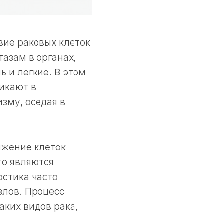
вие раковых клеток
тазам в органах,
 и легкие. В этом
икают в
зму, оседая в
ижение клеток
то являются
остика часто
злов. Процесс
аких видов рака,