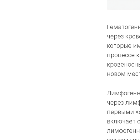
Гематоген
через кров
которые им
процессе к
кровеносны
новом мест
Лимфогенн
через лим
первыми «о
включает 
лимфогенно