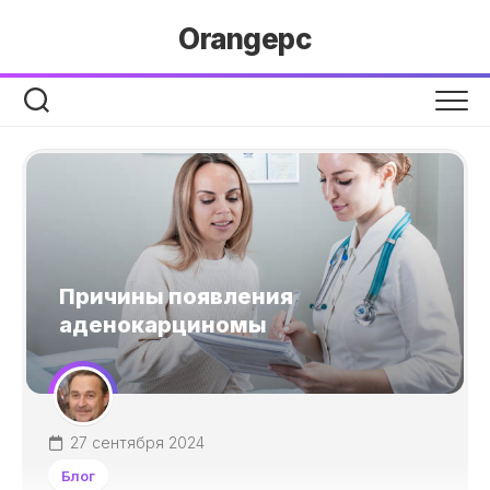
Перейти
Orangepc
к
содержанию
Причины появления
аденокарциномы
27 сентября 2024
Блог