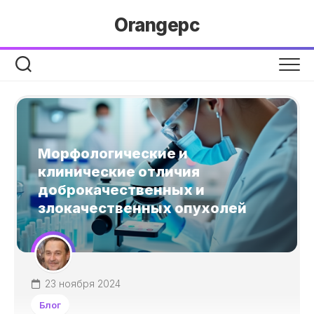
Перейти
Orangepc
к
содержанию
Морфологические и
клинические отличия
доброкачественных и
злокачественных опухолей
23 ноября 2024
Блог