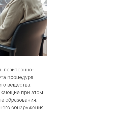
: позитронно-
Эта процедура
го вещества,
никающие при этом
е образования.
ннего обнаружения