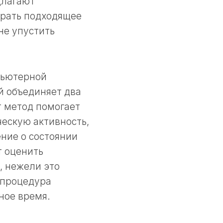
длагают
брать подходящее
не упустить
пьютерной
й объединяет два
т метод помогает
ческую активность,
ние о состоянии
т оценить
, нежели это
 процедура
ное время.