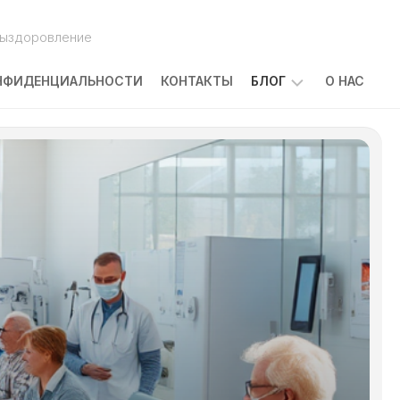
выздоровление
НФИДЕНЦИАЛЬНОСТИ
КОНТАКТЫ
БЛОГ
О НАС
ПОБОЧНЫЕ
ЭФФЕКТЫ
ЛЕЧЕНИЯ
РАКА:
ЧТО
ОЖИДАТЬ
И
КАК
С
НИМИ
СПРАВЛЯТЬСЯ
КАКОВЫ
ПРИЧИНЫ
ЗАБОЛЕВАНИЯ
РАКОМ