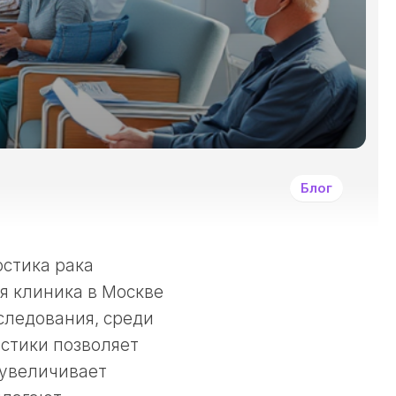
И
ДРУГИМИ
ЗЛОКАЧЕСТВЕННЫ
ОПУХОЛЯМИ?
СИМПТОМЫ
ЗАБОЛЕВАНИЯ
РАКОМ
И
ДРУГИМИ
Блог
ЗЛОКАЧЕСТВЕННЫ
НОВООБРАЗОВАНИ
КАК
ЛЕЧАТ
остика рака
РАКОВЫЕ
ая клиника в Москве
ЗАБОЛЕВАНИЯ?
следования, среди
ПРИНЦИПЫ
ДЕОНТОЛОГИИ
остики позволяет
В
 увеличивает
ОНКОЛОГИИ