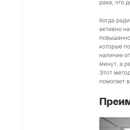
рака, что 
Когда ради
активно на
повышенно
которые по
наличие оп
минут, а р
Этот мето
помогает 
Преим