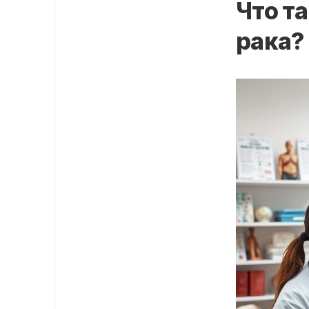
Что т
рака?