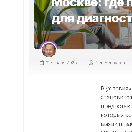
Москве: где
для диагност
31 января 2025
Лев Белоусов
В условиях
становится
предостав
которых ос
выявить за