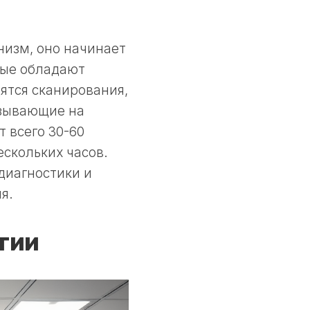
низм, оно начинает
рые обладают
ятся сканирования,
азывающие на
 всего 30-60
ескольких часов.
диагностики и
я.
гии