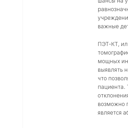
шансы на у
равнозначн
учреждение
важные дет
ПЭТ-КТ, и
томографи
мощных ин
выявлять н
что позвол
пациента. 
отклонения
возможно п
является 