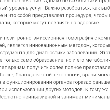
спешное лечение. Однако не все клиники пре
ый уровень услуг. Важно разобраться, как вы
 и что собой представляет процедура, чтобы 
али, которые могут повлиять на здоровье.
ли позитронно-эмиссионная томография с ком
ей, является инновационным методом, которы
струмента для диагностики заболеваний. Это
е только само образование, но и его метаболи
яет врачам получить более полное представле
Также, благодаря этой технологии, врачи могу
 в функционировании органов гораздо раньше
ри использовании других методов. К тому же
абсолютно неинвазивной и занимает минималь