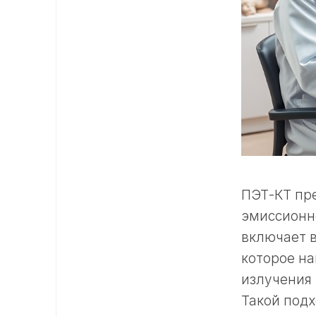
ПЭТ-КТ пре
эмиссионн
включает 
которое на
излучения
Такой под