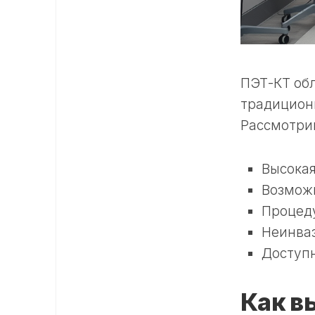
ПЭТ-КТ об
традицион
Рассмотрим
Высокая
Возможн
Процеду
Неинваз
Доступн
Как в