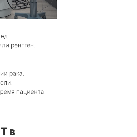
ред
ли рентген.
ии рака.
оли.
время пациента.
Т в