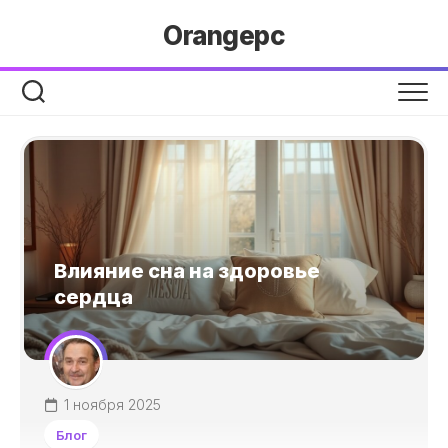
Перейти
Orangepc
к
содержанию
Влияние сна на здоровье
сердца
1 ноября 2025
Блог