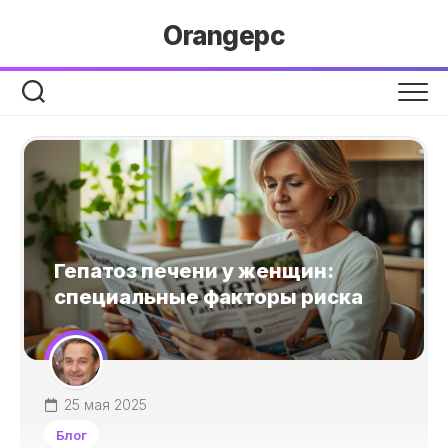
Перейти
Orangepc
к
содержанию
Гепатоз печени у женщин:
специальные факторы риска
25 мая 2025
Блог