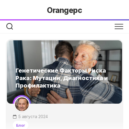
Перейти
Orangepc
к
содержанию
Генетические Факторы Риска
Рака: Мутации, Диагностика и
Профилактика
5 августа 2024
Блог