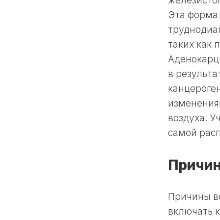
железистог
Эта форма 
труднодиаг
таких как 
Аденокарци
в результ
канцероген
изменениям
воздуха. У
самой рас
Причин
Причины в
включать к