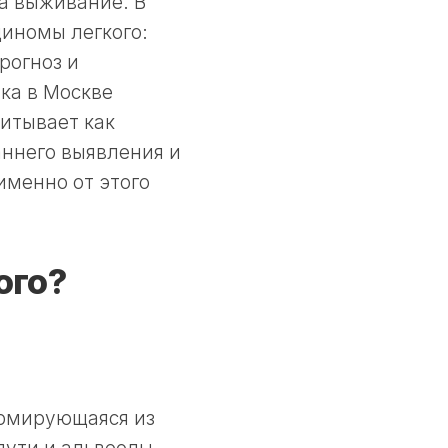
а выживание. В
иномы легкого:
рогноз и
ка в Москве
читывает как
аннего выявления и
именно от этого
ого?
ормирующаяся из