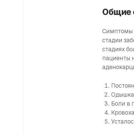
Общие
Симптомы 
стадии заб
стадиях бо
пациенты 
аденокарц
Постоя
Одышка
Боли в 
Кровоха
Усталос