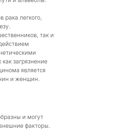
пути и альвеолы.
 рака легкого,
езу.
ественников, так и
здействием
енетическими
 как загрязнение
цинома является
чин и женщин.
бразны и могут
 внешние факторы.