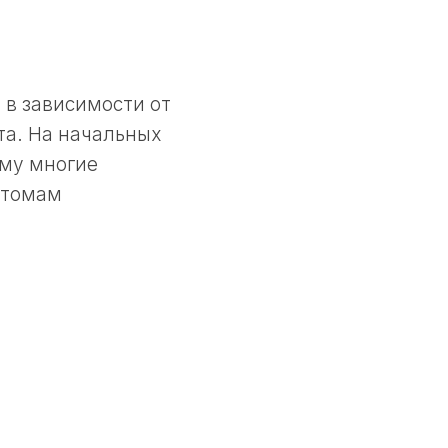
 в зависимости от
та. На начальных
ому многие
птомам