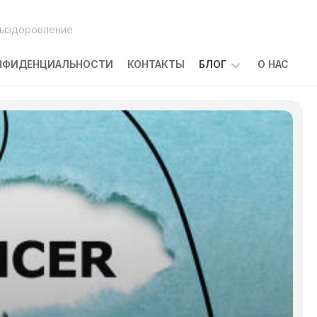
выздоровление
НФИДЕНЦИАЛЬНОСТИ
КОНТАКТЫ
БЛОГ
О НАС
ПОБОЧНЫЕ
ЭФФЕКТЫ
ЛЕЧЕНИЯ
РАКА:
ЧТО
ОЖИДАТЬ
И
КАК
С
НИМИ
СПРАВЛЯТЬСЯ
КАКОВЫ
ПРИЧИНЫ
ЗАБОЛЕВАНИЯ
РАКОМ