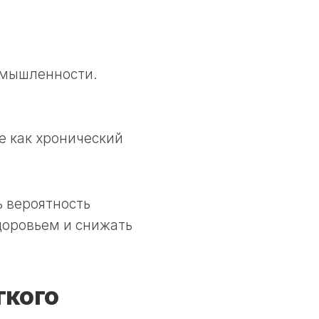
омышленности.
е как хронический
ь вероятность
здоровьем и снижать
гкого