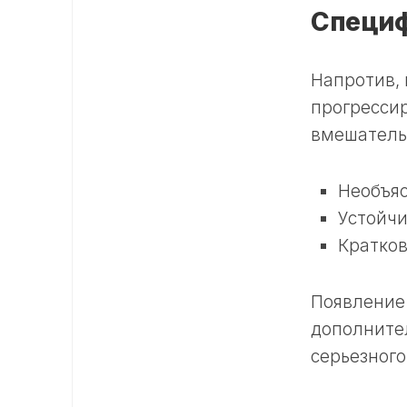
Специ
Напротив,
прогресси
вмешательс
Необъяс
Устойчи
Кратков
Появление
дополните
серьезного