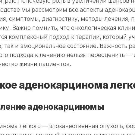
 играют ключевую роль в увеличении шансов н
водстве мы рассмотрим все аспекты аденокарц
я, симптомы, диагностику, методы лечения, п
ку. Важно помнить, что онкологическая клини
ся комплексный подход к терапии, который у
, так и эмоциональное состояние. Важность р
го подхода к лечению нельзя переоценить — 
чество жизни пациентов.
акое аденокарцинома легк
ление аденокарциномы
инома легкого — злокачественная опухоль, ф