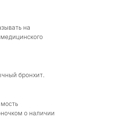
азывать на
 медицинского
ычный бронхит.
имость
оночком о наличии