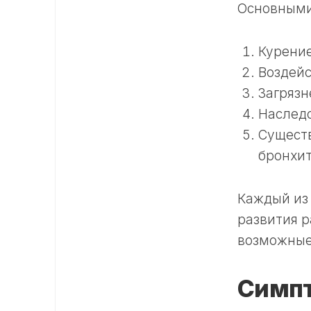
Основными
Курение
Воздейс
Загрязн
Наслед
Существ
бронхит
Каждый из 
развития р
возможные
Симпт