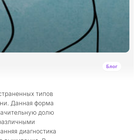
И
ДРУГИМИ
ЗЛОКАЧЕСТВЕННЫ
ОПУХОЛЯМИ?
СИМПТОМЫ
ЗАБОЛЕВАНИЯ
РАКОМ
И
ДРУГИМИ
Блог
ЗЛОКАЧЕСТВЕННЫ
НОВООБРАЗОВАНИ
КАК
ЛЕЧАТ
страненных типов
РАКОВЫЕ
ани. Данная форма
ЗАБОЛЕВАНИЯ?
значительную долю
ПРИНЦИПЫ
ДЕОНТОЛОГИИ
 различными
В
Ранняя диагностика
ОНКОЛОГИИ