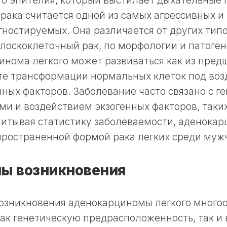
о эпителия, который выстилает дыхательные 
рака считается одной из самых агрессивных и
ностируемых. Она различается от других типов
плоскоклеточный рак, по морфологии и патоген
нома легкого может развиваться как из предш
ате трансформации нормальных клеток под во
ных факторов. Заболевание часто связано с г
и и воздействием экзогенных факторов, таких
читывая статистику заболеваемости, аденокар
пространенной формой рака легких среди муж
ы возникновения
озникновения аденокарциномы легкого многоо
ак генетическую предрасположенность, так и