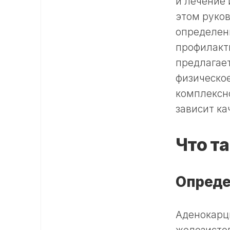
и лечение
этом руко
определени
профилакти
предлагает
физическое
комплексно
зависит ка
Что т
Опреде
Аденокарц