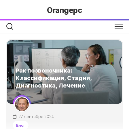
Перейти
Orangepc
к
содержанию
Рак позвоночника:
Классификация, Стадии,
Диагностика, Лечение
27 сентября 2024
Блог