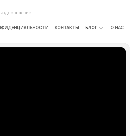
выздоровление
НФИДЕНЦИАЛЬНОСТИ
КОНТАКТЫ
БЛОГ
О НАС
ПОБОЧНЫЕ
ЭФФЕКТЫ
ЛЕЧЕНИЯ
РАКА:
ЧТО
ОЖИДАТЬ
И
КАК
С
НИМИ
СПРАВЛЯТЬСЯ
КАКОВЫ
ПРИЧИНЫ
ЗАБОЛЕВАНИЯ
РАКОМ