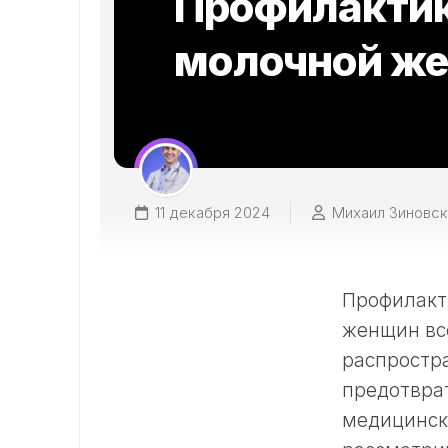
Профилактик
молочной ж
11 декабря 2024
Михаил Зиновск
Профилакт
женщин все
распростр
предотврат
медицински