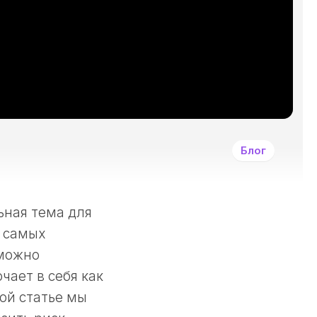
И
ДРУГИМИ
ЗЛОКАЧЕСТВЕННЫ
ОПУХОЛЯМИ?
СИМПТОМЫ
ЗАБОЛЕВАНИЯ
РАКОМ
И
ДРУГИМИ
Блог
ЗЛОКАЧЕСТВЕННЫ
НОВООБРАЗОВАНИ
КАК
ЛЕЧАТ
ьная тема для
РАКОВЫЕ
з самых
ЗАБОЛЕВАНИЯ?
 можно
ПРИНЦИПЫ
ДЕОНТОЛОГИИ
ает в себя как
В
ой статье мы
ОНКОЛОГИИ