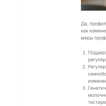
Да, профи
как измене
меры проф
Поддерж
регуляр
Регуля
самооб
измене
Генетич
молочн
тестиро