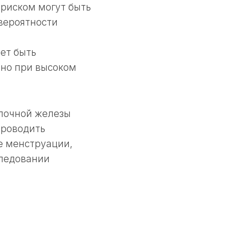
риском могут быть
вероятности
ет быть
нно при высоком
олочной железы
проводить
е менструации,
следовании