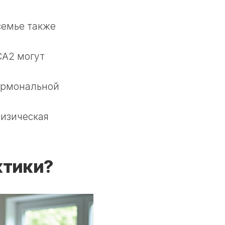
семье также
CA2 могут
ормональной
физическая
ктики?