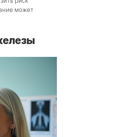
зить риск
вание может
железы