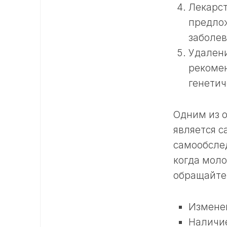
Лекарст
предло
заболев
Удалени
рекомен
генетич
Одним из 
является 
самообслед
когда мол
обращайте
Изменен
Наличие