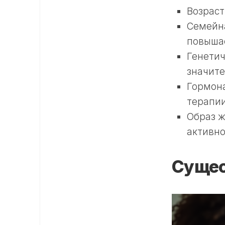
Возраст
Семейна
повышае
Генетич
значите
Гормон
терапии
Образ ж
активно
Сущес