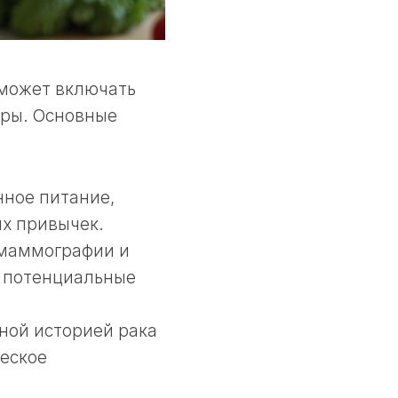
 может включать
уры. Основные
нное питание,
ых привычек.
 маммографии и
ь потенциальные
ной историей рака
еское