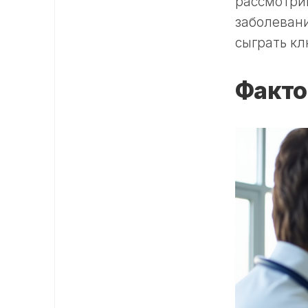
рассмотрим
заболевани
сыграть кл
Факто