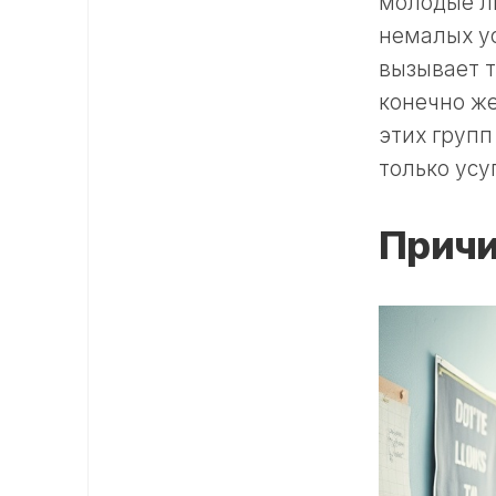
молодые л
немалых у
вызывает т
конечно же
этих групп
только усу
Причи