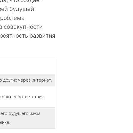
а, что создает
оей будущей
проблема
 в совокупности
роятность развития
 других через интернет.
трах несоответствия.
его будущего из-за
ынке.