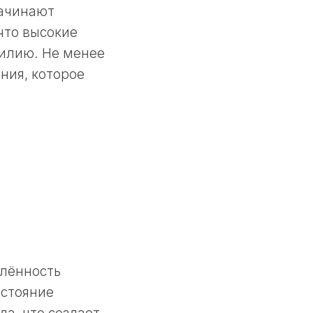
начинают
 что высокие
силию. Не менее
ния, которое
елённость
остояние