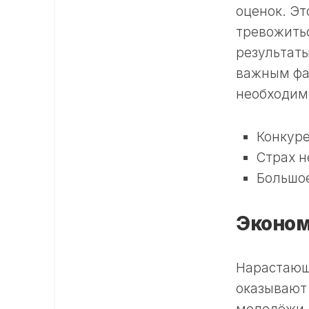
оценок. Эт
тревожитьс
результаты
важным фак
необходим
Конкуре
Страх н
Большо
Эконом
Нарастающ
оказывают