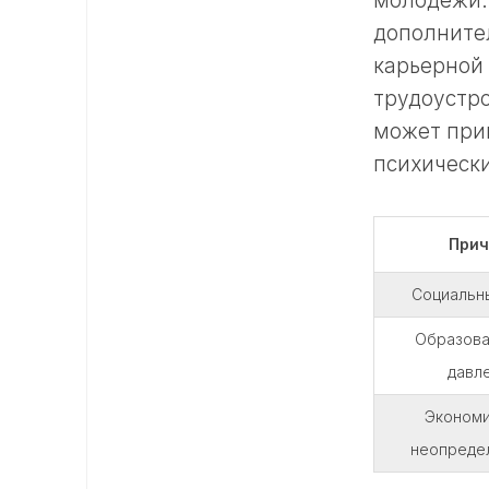
молодёжи. 
дополните
карьерной
трудоустро
может прив
психически
Прич
Социальн
Образова
давл
Экономи
неопреде