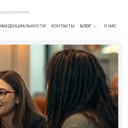
выздоровление
НФИДЕНЦИАЛЬНОСТИ
КОНТАКТЫ
БЛОГ
О НАС
ПОБОЧНЫЕ
ЭФФЕКТЫ
ЛЕЧЕНИЯ
РАКА:
ЧТО
ОЖИДАТЬ
И
КАК
С
НИМИ
СПРАВЛЯТЬСЯ
КАКОВЫ
ПРИЧИНЫ
ЗАБОЛЕВАНИЯ
РАКОМ