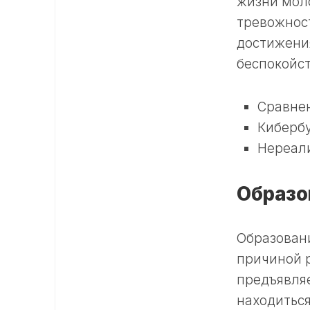
жизни моло
тревожност
достижения
беспокойст
Сравнен
Киберб
Нереал
Образо
Образовани
причиной 
предъявляе
находиться