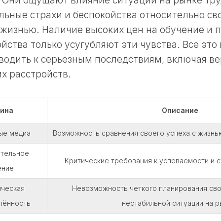
Они ощущают влияние ситуации на рынке труд
льные страхи и беспокойства относительно св
 жизнью. Наличие высоких цен на обучение и 
йства только усугубляют эти чувства. Все это
одить к серьезным последствиям, включая ве
х расстройств.
ина
Описание
ые медиа
Возможность сравнения своего успеха с жизнью
тельное
Критические требования к успеваемости и с
ение
ческая
Невозможность четкого планирования сво
лённость
нестабильной ситуации на р