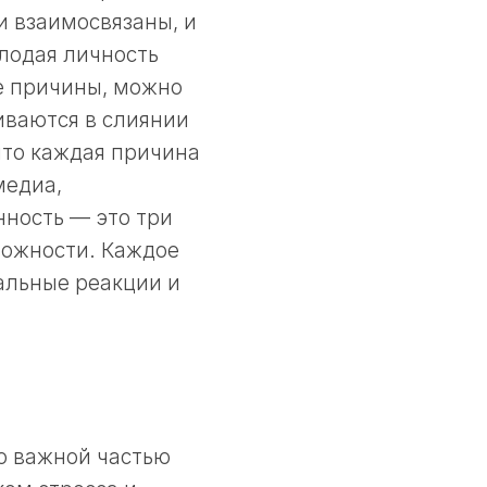
и взаимосвязаны, и
олодая личность
е причины, можно
иваются в слиянии
что каждая причина
медиа,
ность — это три
вожности. Каждое
альные реакции и
о важной частью