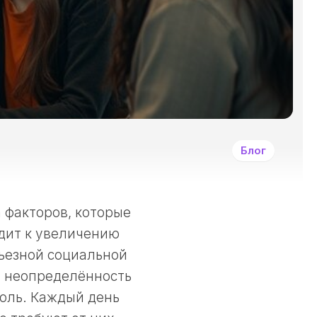
И
ДРУГИМИ
ЗЛОКАЧЕСТВЕННЫ
ОПУХОЛЯМИ?
СИМПТОМЫ
ЗАБОЛЕВАНИЯ
РАКОМ
И
ДРУГИМИ
Блог
ЗЛОКАЧЕСТВЕННЫ
НОВООБРАЗОВАНИ
КАК
ЛЕЧАТ
 факторов, которые
РАКОВЫЕ
дит к увеличению
ЗАБОЛЕВАНИЯ?
рьезной социальной
ПРИНЦИПЫ
ДЕОНТОЛОГИИ
я неопределённость
В
роль. Каждый день
ОНКОЛОГИИ