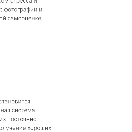
ком стресса и
з фотографии и
ой самооценке,
становится
ная система
 их постоянно
получение хороших