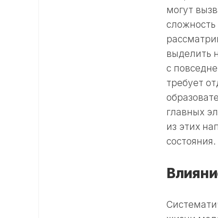
могут вызв
сложность 
рассматри
выделить н
с повседне
требует от
образоват
главных э
из этих н
состояния.
Влияни
Системати