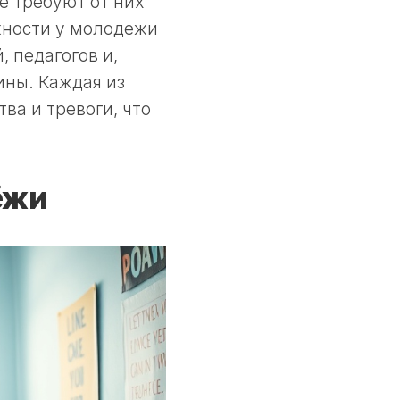
е требуют от них
жности у молодежи
, педагогов и,
ины. Каждая из
ва и тревоги, что
ёжи