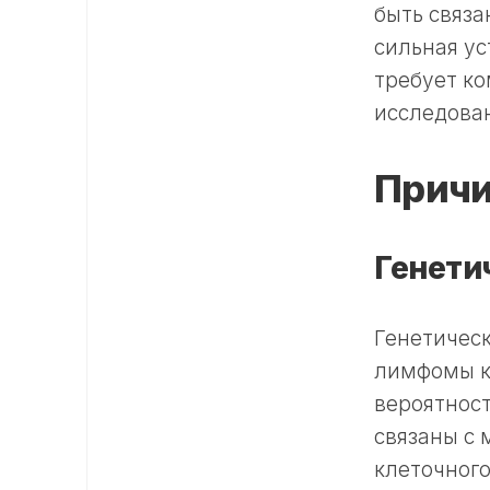
быть связ
сильная ус
требует к
исследова
Причи
Генети
Генетичес
лимфомы ко
вероятност
связаны с 
клеточного