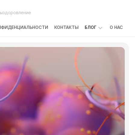
выздоровление
НФИДЕНЦИАЛЬНОСТИ
КОНТАКТЫ
БЛОГ
О НАС
ПОБОЧНЫЕ
ЭФФЕКТЫ
ЛЕЧЕНИЯ
РАКА:
ЧТО
ОЖИДАТЬ
И
КАК
С
НИМИ
СПРАВЛЯТЬСЯ
КАКОВЫ
ПРИЧИНЫ
ЗАБОЛЕВАНИЯ
РАКОМ