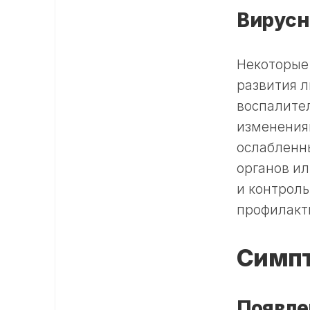
Вирусн
Некоторые 
развития 
воспалител
изменения
ослабленн
органов и
и контрол
профилакт
Симп
Появле