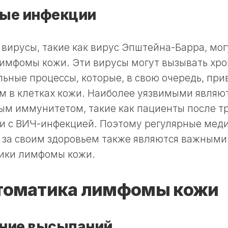
ые инфекции
вирусы, такие как вирус Эпштейна-Барра, мог
лимфомы кожи. Эти вирусы могут вызывать хр
ьные процессы, которые, в свою очередь, при
м в клетках кожи. Наиболее уязвимыми являю
ым иммунитетом, такие как пациенты после т
ли с ВИЧ-инфекцией. Поэтому регулярные мед
ь за своим здоровьем также являются важным
ики лимфомы кожи.
томатика лимфомы кожи
ние высыпаний