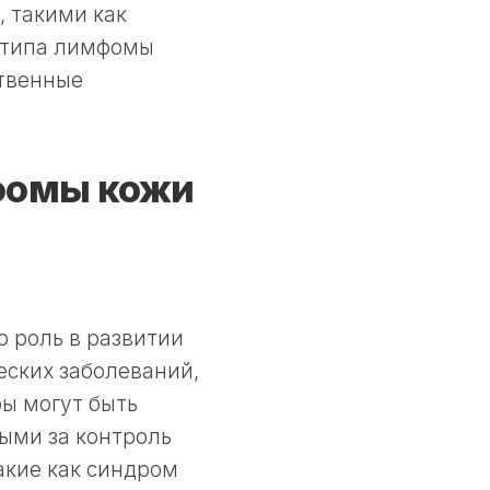
 такими как
о типа лимфомы
ственные
фомы кожи
 роль в развитии
еских заболеваний,
ры могут быть
ными за контроль
акие как синдром