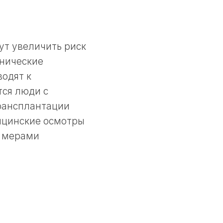
ут увеличить риск
онические
водят к
тся люди с
рансплантации
ицинские осмотры
и мерами