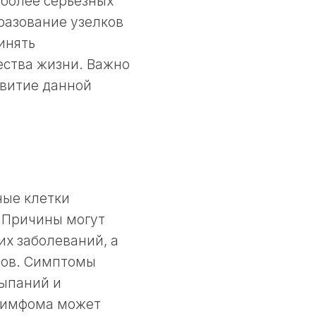
 более серьезных
разование узелков
инять
ества жизни. Важно
звитие данной
ные клетки
. Причины могут
их заболеваний, а
лов. Симптомы
сыпаний и
 лимфома может