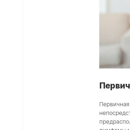
Первич
Первичная
непосредст
предраспо