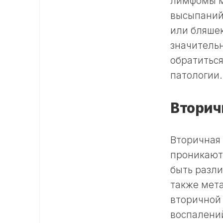
лимфомы мо
высыпаний,
или бляшек
значитель
обратиться
патологии.
Вторич
Вторичная 
проникают 
быть разли
также мет
вторичной
воспалени