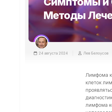
Симптомы и
Методы Леч
24 августа 2024
Лев Белоусов
Лимфома ко
клеток ли
проявлятьс
диагностик
лимфома ко