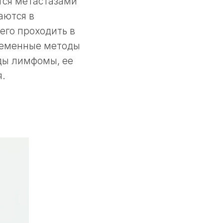
ется метастазами
аются в
его проходить в
временные методы
иды лимфомы, ее
я.