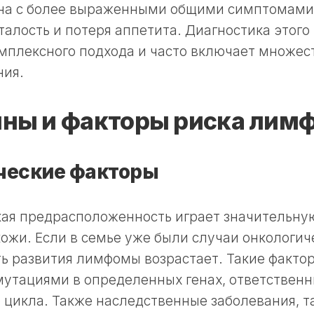
ана с более выраженными общими симптомами,
талость и потеря аппетита. Диагностика этог
омплексного подхода и часто включает множе
ния.
ны и факторы риска лим
ческие факторы
кая предрасположенность играет значительную
жи. Если в семье уже были случаи онкологич
ь развития лимфомы возрастает. Такие факто
мутациями в определенных генах, ответствен
 цикла. Также наследственные заболевания, т