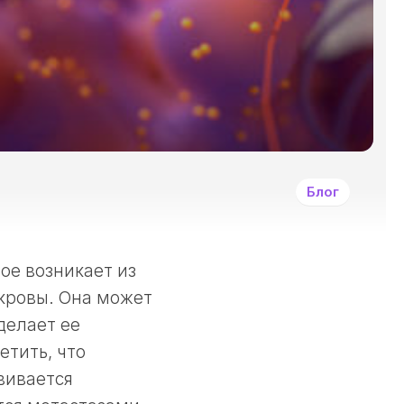
И
ДРУГИМИ
ЗЛОКАЧЕСТВЕННЫ
ОПУХОЛЯМИ?
СИМПТОМЫ
ЗАБОЛЕВАНИЯ
РАКОМ
И
ДРУГИМИ
Блог
ЗЛОКАЧЕСТВЕННЫ
НОВООБРАЗОВАНИ
КАК
ЛЕЧАТ
ое возникает из
РАКОВЫЕ
кровы. Она может
ЗАБОЛЕВАНИЯ?
делает ее
ПРИНЦИПЫ
ДЕОНТОЛОГИИ
етить, что
В
вивается
ОНКОЛОГИИ