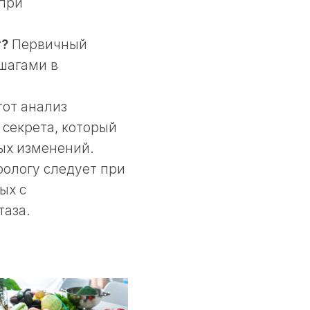
 при
т?
Первичный
шагами в
от анализ
секрета, который
ых изменений.
рологу следует при
ых с
таза.