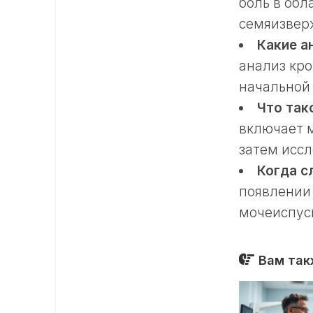
боль в обл
семяизвер
Какие а
анализ кр
начальной 
Что так
включает 
затем исс
Когда с
появлении
мочеиспус
Вам так