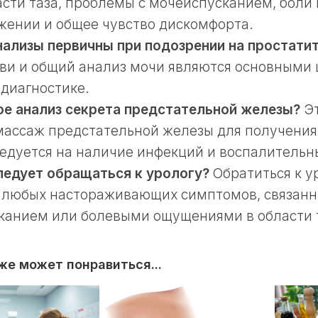
асти таза, проблемы с мочеиспусканием, боли
жении и общее чувство дискомфорта.
нализы первичны при подозрении на простати
ови и общий анализ мочи являются основными 
диагностике.
ое анализ секрета предстательной железы?
Эт
массаж предстательной железы для получения 
ледуется на наличие инфекций и воспалительн
ледует обращаться к урологу?
Обратиться к у
 любых настораживающих симптомов, связанн
канием или болевыми ощущениями в области 
же может понравиться...