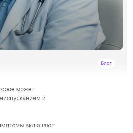
И
ДРУГИМИ
ЗЛОКАЧЕСТВЕННЫ
ОПУХОЛЯМИ?
СИМПТОМЫ
ЗАБОЛЕВАНИЯ
РАКОМ
И
ДРУГИМИ
Блог
ЗЛОКАЧЕСТВЕННЫ
НОВООБРАЗОВАНИ
КАК
ЛЕЧАТ
торое может
РАКОВЫЕ
чеиспусканием и
ЗАБОЛЕВАНИЯ?
ПРИНЦИПЫ
ДЕОНТОЛОГИИ
В
имптомы включают
ОНКОЛОГИИ