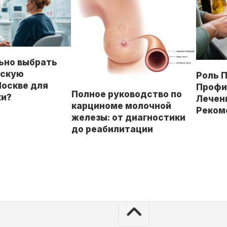
ьно выбрать
ескую
Роль 
Москве для
Профи
Полное руководство по
ки?
Лечени
карциноме молочной
Реком
железы: от диагностики
до реабилитации