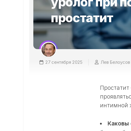
уролог при п
простатит
27 сентября 2025
Лев Белоусов
Простатит
проявлять
интимной 
Каковы 