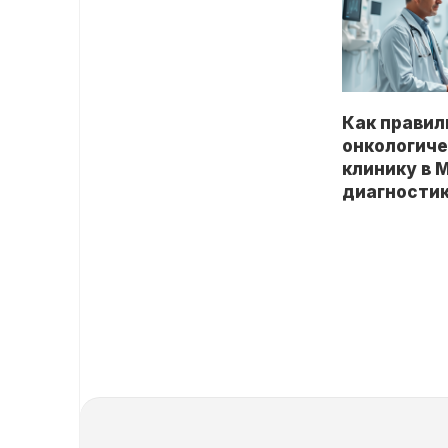
Как правил
онкологич
клинику в 
диагности