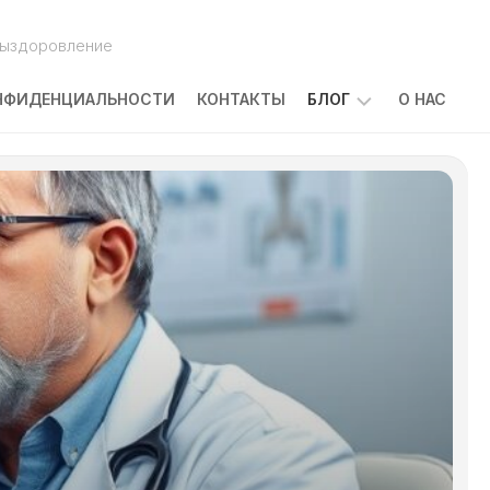
выздоровление
НФИДЕНЦИАЛЬНОСТИ
КОНТАКТЫ
БЛОГ
О НАС
ПОБОЧНЫЕ
ЭФФЕКТЫ
ЛЕЧЕНИЯ
РАКА:
ЧТО
ОЖИДАТЬ
И
КАК
С
НИМИ
СПРАВЛЯТЬСЯ
КАКОВЫ
ПРИЧИНЫ
ЗАБОЛЕВАНИЯ
РАКОМ