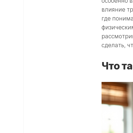
особенно в
влияние тр
где поним
физическим
рассмотрим
сделать, ч
Что т