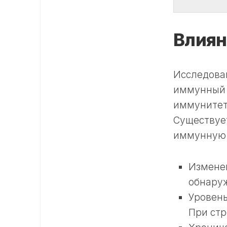
Влиян
Исследован
иммунный о
иммунитет
Существует
иммунную 
Изменен
обнаруж
Уровень
При стр