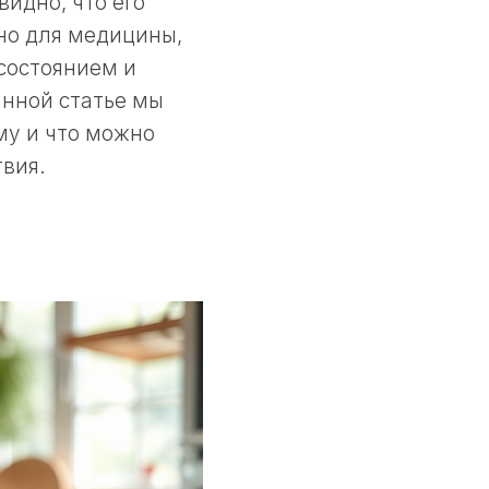
идно, что его
но для медицины,
состоянием и
анной статье мы
му и что можно
твия.