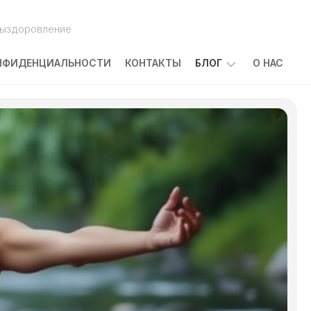
выздоровление
НФИДЕНЦИАЛЬНОСТИ
КОНТАКТЫ
БЛОГ
О НАС
ПОБОЧНЫЕ
ЭФФЕКТЫ
ЛЕЧЕНИЯ
РАКА:
ЧТО
ОЖИДАТЬ
И
КАК
С
НИМИ
СПРАВЛЯТЬСЯ
КАКОВЫ
ПРИЧИНЫ
ЗАБОЛЕВАНИЯ
РАКОМ