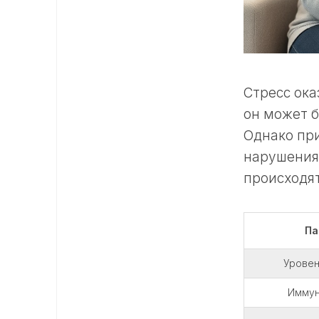
Стресс ока
он может б
Однако пр
нарушения
происходят
Па
Уровен
Иммун