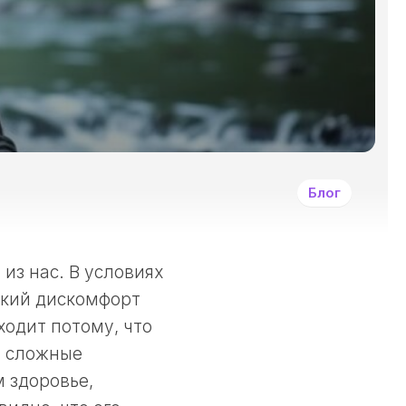
И
ДРУГИМИ
ЗЛОКАЧЕСТВЕННЫ
ОПУХОЛЯМИ?
СИМПТОМЫ
ЗАБОЛЕВАНИЯ
РАКОМ
И
ДРУГИМИ
Блог
ЗЛОКАЧЕСТВЕННЫ
НОВООБРАЗОВАНИ
КАК
ЛЕЧАТ
из нас. В условиях
РАКОВЫЕ
гкий дискомфорт
ЗАБОЛЕВАНИЯ?
ходит потому, что
ПРИНЦИПЫ
ДЕОНТОЛОГИИ
я сложные
В
 здоровье,
ОНКОЛОГИИ