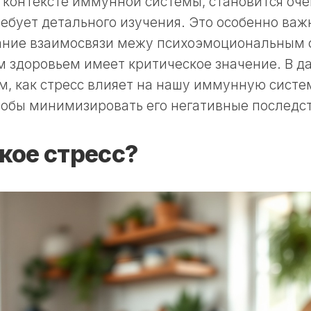
 контексте иммунной системы, становится очев
ебует детального изучения. Это особенно важ
ание взаимосвязи межу психоэмоциональным 
 здоровьем имеет критическое значение. В д
, как стресс влияет на нашу иммунную систе
тобы минимизировать его негативные последс
акое стресс?