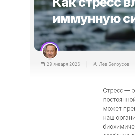
Как стресс в
иммунную с
29 января 2026
Лев Белоусов
Стресс — э
постоянной
может прев
наш органи
биохимичес