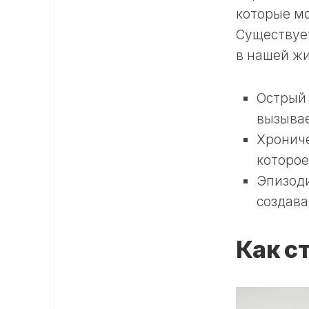
которые мо
Существует
в нашей жи
Острый 
вызыва
Хрониче
которое
Эпизоди
создава
Как с