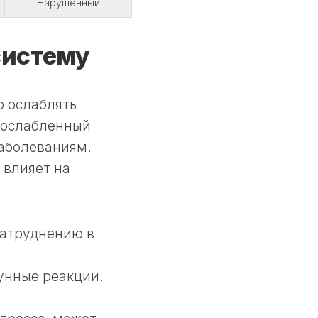
Нарушенный
систему
о ослаблять
к ослабленный
заболеваниям.
 влияет на
затруднению в
унные реакции.