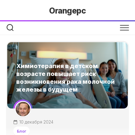
Перейти
Orangepc
к
содержанию
Химиотерапия в детском
возрасте повышает риск
возникновения рака молочной
железы в будущем
10 декабря 2024
Блог